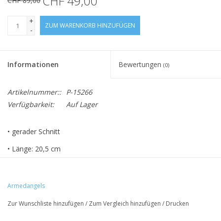
CHF 49,00
CHF 89,00
+
ZUM WARENKORB HINZUFÜGEN
-
Informationen
Bewertungen
(0)
Artikelnummer::
P-15266
Verfügbarkeit:
Auf Lager
• gerader Schnitt
• Länge: 20,5 cm
• Verschlussart: Reißverschluss
• 98% Baumwolle (bio), 2% Elasthan
Armedangels
• Materialzusatz: Knöpfe aus Metall
Zur Wunschliste hinzufügen
/
Zum Vergleich hinzufügen
/
Drucken
• Zertifizierung: GOTS