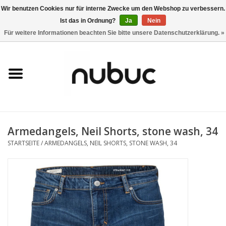
Wir benutzen Cookies nur für interne Zwecke um den Webshop zu verbessern.
Ist das in Ordnung?
Ja
Nein
0 Artikel - CHF 0,00
Für weitere Informationen beachten Sie bitte unsere Datenschutzerklärung. »
Startseite
Damen
Herren
Armedangels, Neil Shorts, stone wash, 34
Accessoires
STARTSEITE
/
ARMEDANGELS, NEIL SHORTS, STONE WASH, 34
Home
Stores
Marken