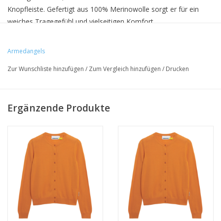
Knopfleiste. Gefertigt aus 100% Merinowolle sorgt er für ein
weiches Tragegefühl und vielseitigen Komfort.
Model ist 177cm groß und trägt Größe s.
Armedangels
Wasch- & Pflegehinweise: Handwäsche
Zur Wunschliste hinzufügen
/
Zum Vergleich hinzufügen
/
Drucken
• 100% Bio-Merinowolle
Ergänzende Produkte
• Slim Fit
• Hergestellt Istanbul, Türkei
• GOTS-zertifiziert
• Feinstrick