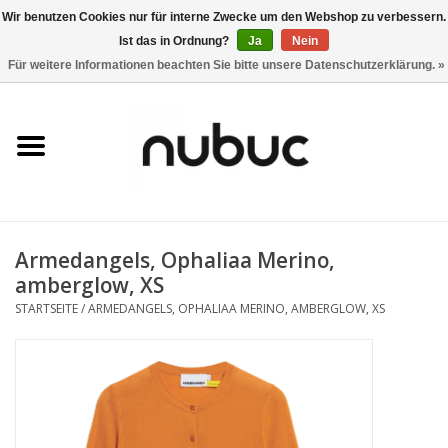
Wir benutzen Cookies nur für interne Zwecke um den Webshop zu verbessern.
Ist das in Ordnung?
Ja
Nein
0 Artikel - CHF 0,00
Für weitere Informationen beachten Sie bitte unsere Datenschutzerklärung. »
Startseite
Damen
Herren
Armedangels, Ophaliaa Merino,
Accessoires
amberglow, XS
STARTSEITE
/
ARMEDANGELS, OPHALIAA MERINO, AMBERGLOW, XS
Home
Stores
Marken