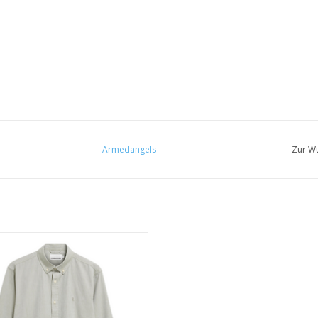
Armedangels
Zur Wu
• 100% Bio-Baumwolle
• Regular Fit
• GOTS- & PETA-zertifiziert
UM WARENKORB HINZUFÜGEN