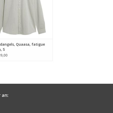
dangels, Quaasa, fatigue
, S
9,00
 an: