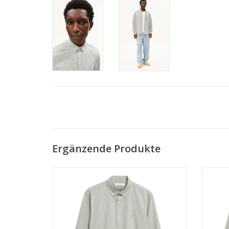
Ergänzende Produkte
• 100% Bio-Baumwolle
• Regular Fit
• GOTS- & PETA-zertifiziert
ZUM WARENKORB HINZUFÜGEN
Z