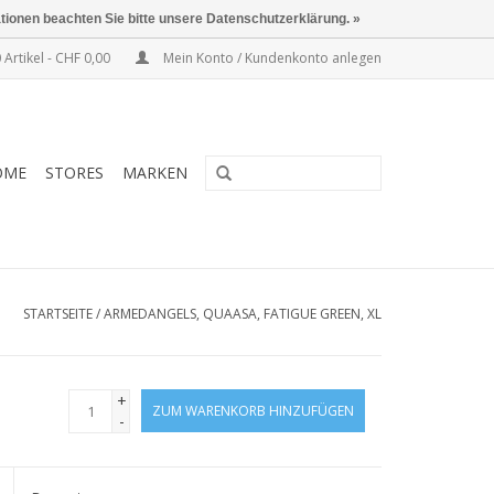
ationen beachten Sie bitte unsere Datenschutzerklärung. »
 Artikel - CHF 0,00
Mein Konto / Kundenkonto anlegen
OME
STORES
MARKEN
STARTSEITE
/
ARMEDANGELS, QUAASA, FATIGUE GREEN, XL
+
ZUM WARENKORB HINZUFÜGEN
-