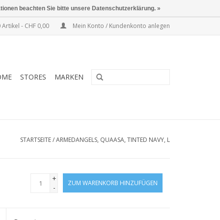
ationen beachten Sie bitte unsere Datenschutzerklärung. »
 Artikel - CHF 0,00
Mein Konto / Kundenkonto anlegen
OME
STORES
MARKEN
STARTSEITE
/
ARMEDANGELS, QUAASA, TINTED NAVY, L
+
ZUM WARENKORB HINZUFÜGEN
-