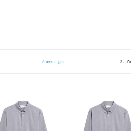
Armedangels
Zur Wu
• 100% Bio-Baumwolle
• 100% Bio-Baumwolle
• Regular Fit
• Regular Fit
• GOTS- & PETA-zertifiziert
• GOTS- & PETA-zertifiziert
UM WARENKORB HINZUFÜGEN
ZUM WARENKORB HINZUFÜG