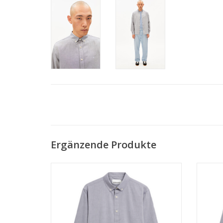
Ergänzende Produkte
• 100% Bio-Baumwolle
• Regular Fit
• GOTS- & PETA-zertifiziert
ZUM WARENKORB HINZUFÜGEN
Z