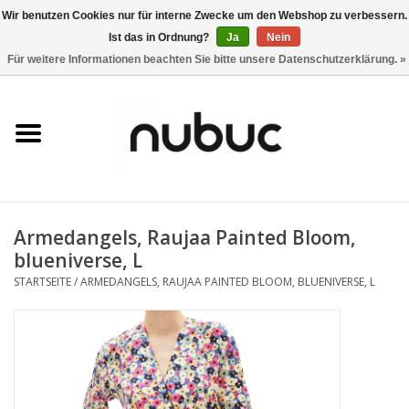
Wir benutzen Cookies nur für interne Zwecke um den Webshop zu verbessern.
Ist das in Ordnung?
Ja
Nein
0 Artikel - CHF 0,00
Für weitere Informationen beachten Sie bitte unsere Datenschutzerklärung. »
Startseite
Damen
Herren
Armedangels, Raujaa Painted Bloom,
Accessoires
blueniverse, L
STARTSEITE
/
ARMEDANGELS, RAUJAA PAINTED BLOOM, BLUENIVERSE, L
Home
Stores
Marken