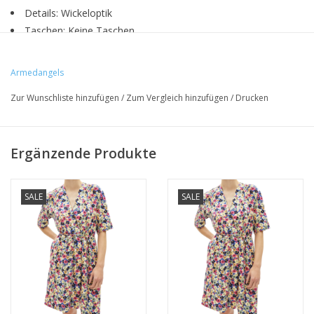
Details: Wickeloptik
Taschen: Keine Taschen
Verschlussart: Gürtel
Optik: Allover
Armedangels
Ärmel: Kurzarm
Zur Wunschliste hinzufügen
/
Zum Vergleich hinzufügen
/
Drucken
Produktionsort: Izmir, Türkei
Produzent: Mergü Tekstil Konf. San. Tic. LTD.
Passform
Ergänzende Produkte
Schnitt: Loose fit
Maße
SALE
SALE
hinten: 97.0cm