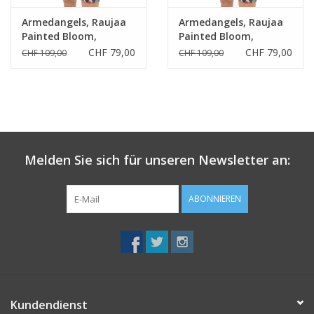
Armedangels, Raujaa
Armedangels, Raujaa
Painted Bloom,
Painted Bloom,
blueniverse, XS
blueniverse, M
CHF 79,00
CHF 79,00
CHF 109,00
CHF 109,00
Melden Sie sich für unseren Newsletter an:
ABONNIEREN
Kundendienst