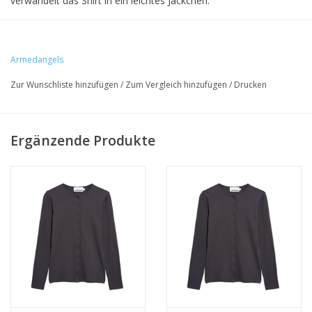
verwandelt das Shirt in ein leichtes Jäckchen.
• 97% Bio-Baumwolle, 2% Elasthan
Armedangels
• slim fit
Zur Wunschliste hinzufügen
/
Zum Vergleich hinzufügen
/
Drucken
• GOTS zertifiziert & PETA approved vegan
Ergänzende Produkte