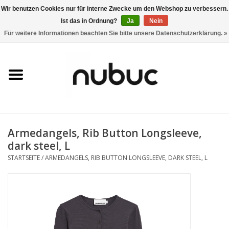
Wir benutzen Cookies nur für interne Zwecke um den Webshop zu verbessern.
Ist das in Ordnung?
Ja
Nein
0 Artikel - CHF 0,00
Für weitere Informationen beachten Sie bitte unsere Datenschutzerklärung. »
Startseite
Damen
Herren
Armedangels, Rib Button Longsleeve,
Accessoires
dark steel, L
STARTSEITE
/
ARMEDANGELS, RIB BUTTON LONGSLEEVE, DARK STEEL, L
Home
Stores
Marken