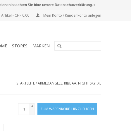
ationen beachten Sie bitte unsere Datenschutzerklärung. »
 Artikel - CHF 0,00
Mein Konto / Kundenkonto anlegen
OME
STORES
MARKEN
STARTSEITE
/
ARMEDANGELS, RIBBAA, NIGHT SKY, XL
+
ZUM WARENKORB HINZUFÜGEN
-