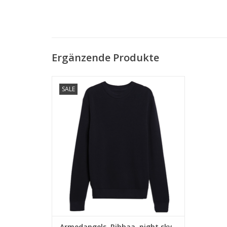
Ergänzende Produkte
• 100% Bio-Baumwolle
SALE
• Regular fit
• GOTS- & PETA-zertifiziert
ZUM WARENKORB HINZUFÜGEN
Armedangels, Ribbaa, night sky,