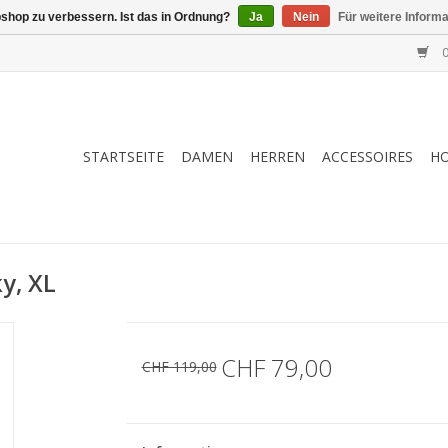
shop zu verbessern. Ist das in Ordnung?
Ja
Nein
Für weitere Inform
0
STARTSEITE
DAMEN
HERREN
ACCESSOIRES
H
y, XL
CHF 79,00
CHF 119,00