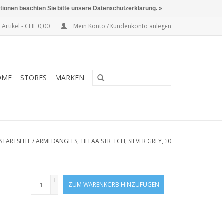
ationen beachten Sie bitte unsere Datenschutzerklärung. »
 Artikel - CHF 0,00
Mein Konto / Kundenkonto anlegen
OME
STORES
MARKEN
STARTSEITE
/
ARMEDANGELS, TILLAA STRETCH, SILVER GREY, 30
+
ZUM WARENKORB HINZUFÜGEN
-