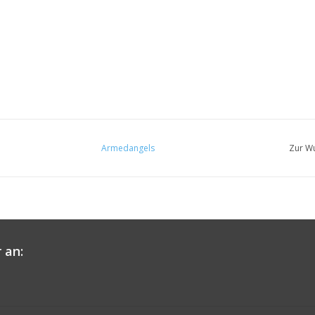
Armedangels
Zur Wu
 an: