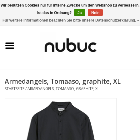
Wir benutzen Cookies nur für interne Zwecke um den Webshop zu verbessern.
Ist das in Ordnung?
Ja
Nein
0 Artikel - CHF 0,00
Für weitere Informationen beachten Sie bitte unsere Datenschutzerklärung. »
Startseite
Damen
Herren
Armedangels, Tomaaso, graphite, XL
Accessoires
STARTSEITE
/
ARMEDANGELS, TOMAASO, GRAPHITE, XL
Home
Stores
Marken