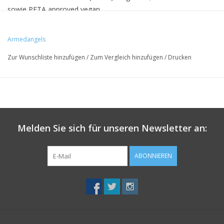
sowie PETA approved vegan.
Armedangels
• 100% Bio-Baumwolle
Zur Wunschliste hinzufügen
/
Zum Vergleich hinzufügen
/
Drucken
• Regular Fit
• ohne Kragen und Taschen
Melden Sie sich für unseren Newsletter an:
ABONNIEREN