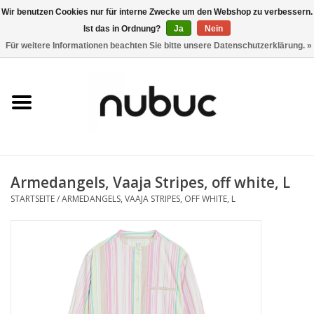
Wir benutzen Cookies nur für interne Zwecke um den Webshop zu verbessern.
Ist das in Ordnung?
Ja
Nein
0 Artikel - CHF 0,00
Für weitere Informationen beachten Sie bitte unsere Datenschutzerklärung. »
Startseite
Damen
Herren
Armedangels, Vaaja Stripes, off white, L
Accessoires
STARTSEITE
/
ARMEDANGELS, VAAJA STRIPES, OFF WHITE, L
Home
Stores
Marken