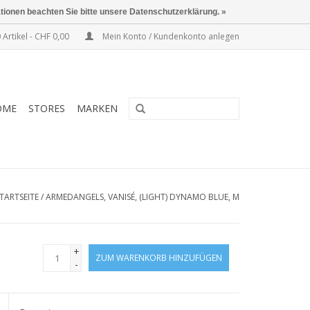
ationen beachten Sie bitte unsere Datenschutzerklärung. »
 Artikel - CHF 0,00
Mein Konto / Kundenkonto anlegen
OME
STORES
MARKEN
TARTSEITE
/
ARMEDANGELS, VANISÉ, (LIGHT) DYNAMO BLUE, M
+
ZUM WARENKORB HINZUFÜGEN
-