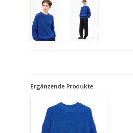
Ergänzende Produkte
• 100% Bio-Baumwolle
• loose fit
• vegan
ZUM WARENKORB HINZUFÜGEN