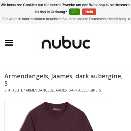
Wir benutzen Cookies nur für interne Zwecke um den Webshop zu verbessern.
Ist das in Ordnung?
Ja
Nein
0 Artikel - CHF 0,00
Für weitere Informationen beachten Sie bitte unsere Datenschutzerklärung. »
Startseite
Damen
Herren
Armendangels, Jaames, dark aubergine,
Accessoires
S
STARTSEITE
/
ARMENDANGELS, JAAMES, DARK AUBERGINE, S
Home
Stores
Marken