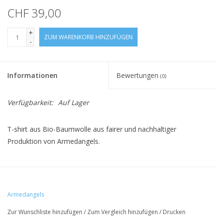
CHF 39,00
+
ZUM WARENKORB HINZUFÜGEN
-
Informationen
Bewertungen
(0)
Verfügbarkeit:
Auf Lager
T-shirt aus Bio-Baumwolle aus fairer und nachhaltiger
Produktion von Armedangels.
• 100% Baumwolle (bio)
• Regular fit
Armedangels
• GOTS & PeTA zertifiziert
Zur Wunschliste hinzufügen
/
Zum Vergleich hinzufügen
/
Drucken