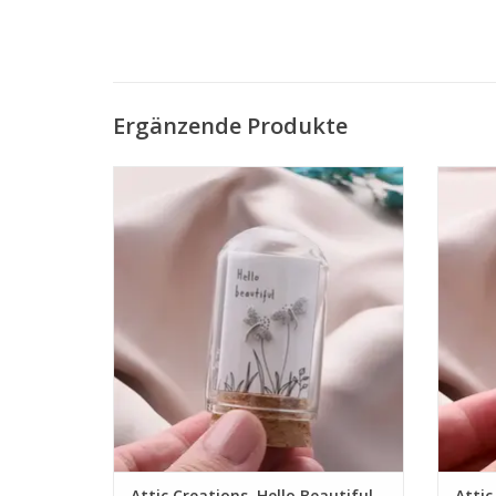
Ergänzende Produkte
• Sterlingsilber
• 100% recycelbar
• Handgefertigt
ZUM WARENKORB HINZUFÜGEN
Z
Attic Creations, Hello Beautiful,
Attic