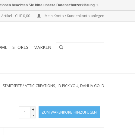
ationen beachten Sie bitte unsere Datenschutzerklärung. »
 Artikel - CHF 0,00
Mein Konto / Kundenkonto anlegen
OME
STORES
MARKEN
STARTSEITE
/
ATTIC CREATIONS, I'D PICK YOU, DAHLIA GOLD
+
ZUM WARENKORB HINZUFÜGEN
-