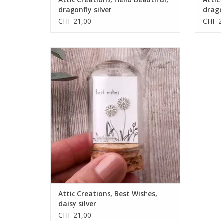
dragonfly silver
drago
CHF 21,00
CHF 2
• Sterlingsilber
• 100% recycelbar
• Handgefertigt
ZUM WARENKORB HINZUFÜGEN
Attic Creations, Best Wishes,
daisy silver
CHF 21,00