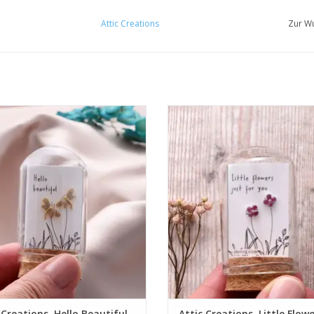
Attic Creations
Zur Wu
• Sterlingsilber
• Sterlingsilber
• 100% recycelbar
• 100% recycelbar
• Handgefertigt
• Handgefertigt
UM WARENKORB HINZUFÜGEN
ZUM WARENKORB HINZUFÜG
 Creations, Hello Beautiful,
Attic Creations, Little Flow