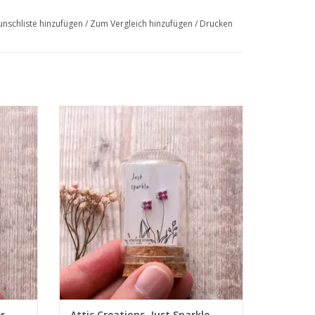
nschliste hinzufügen
/
Zum Vergleich hinzufügen
/
Drucken
• Sterlingsilber
• 100% recycelbar
• Handgefertigt
EN
ZUM WARENKORB HINZUFÜGEN
er
Attic Creations, Just Sparkle,