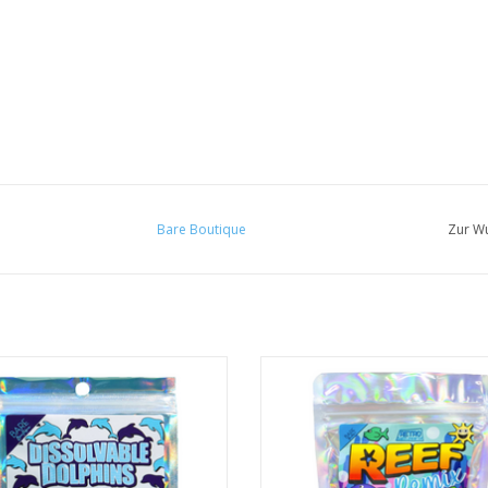
Bare Boutique
Zur Wu
• 10 Badeperlen
• 30 Badeperlen
• Meerduft
• Kiwiduft
• Delfinform
• Meerestierformen
UM WARENKORB HINZUFÜGEN
ZUM WARENKORB HINZUFÜG