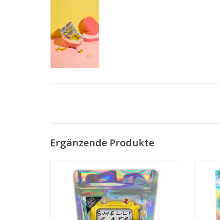
Ergänzende Produkte
• 15 Badeperlen
• Pfirsichduft
• Katzenform
ZUM WARENKORB HINZUFÜGEN
Z