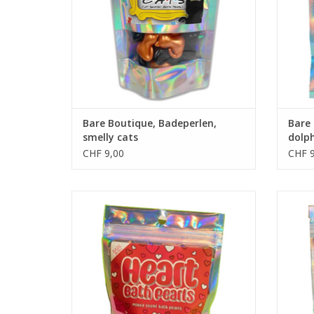
Bare Boutique, Badeperlen,
Bare 
smelly cats
dolp
CHF 9,00
CHF 9
• 10 Badeperlen
• Erdbeer- und Vanilleduft
• Herzform
ZUM WARENKORB HINZUFÜGEN
Z