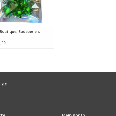
Boutique, Badeperlen,
s
,00
 an:
kte
Mein Konto