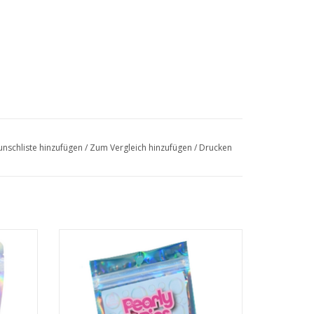
nschliste hinzufügen
/
Zum Vergleich hinzufügen
/
Drucken
• 10 Badeperlen
• Lotusduft
• Schweinchenform
EN
ZUM WARENKORB HINZUFÜGEN