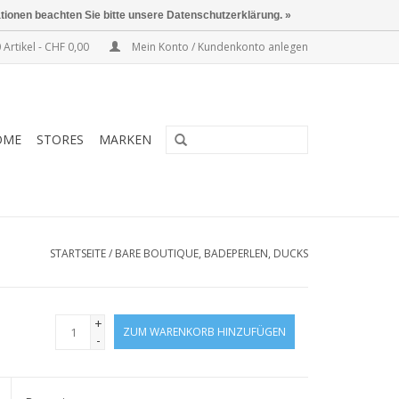
ationen beachten Sie bitte unsere Datenschutzerklärung. »
 Artikel - CHF 0,00
Mein Konto / Kundenkonto anlegen
OME
STORES
MARKEN
STARTSEITE
/
BARE BOUTIQUE, BADEPERLEN, DUCKS
+
ZUM WARENKORB HINZUFÜGEN
-