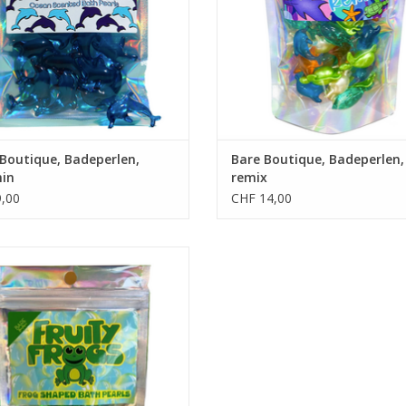
Boutique, Badeperlen,
Bare Boutique, Badeperlen,
hin
remix
,00
CHF 14,00
• 10 Badeperlen
• Kiwiduft
• Froschform
UM WARENKORB HINZUFÜGEN