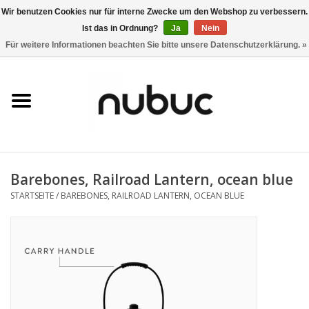
Wir benutzen Cookies nur für interne Zwecke um den Webshop zu verbessern.
Ist das in Ordnung?
Ja
Nein
0 Artikel - CHF 0,00
Für weitere Informationen beachten Sie bitte unsere Datenschutzerklärung. »
Startseite
Damen
Herren
Barebones, Railroad Lantern, ocean blue
Accessoires
STARTSEITE
/
BAREBONES, RAILROAD LANTERN, OCEAN BLUE
Home
Stores
Marken