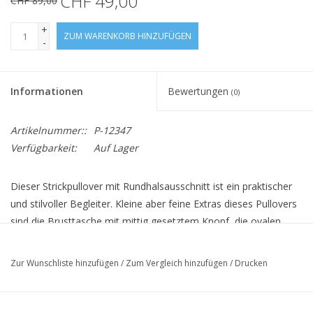
CHF 49,00
CHF 89,00
+
ZUM WARENKORB HINZUFÜGEN
-
Informationen
Bewertungen
(0)
Artikelnummer::
P-12347
Verfügbarkeit:
Auf Lager
Dieser Strickpullover mit Rundhalsausschnitt ist ein praktischer
und stilvoller Begleiter. Kleine aber feine Extras dieses Pullovers
sind die Brusttasche mit mittig gesetztem Knopf, die ovalen
Ellbogenaufnäher und die Lederlasche mit unserem Markenlogo
an der Seitennaht. Dieses vielseitige Basic bringt einen Hauch
Zur Wunschliste hinzufügen
/
Zum Vergleich hinzufügen
/
Drucken
von Klasse in jeden Kleiderschrank. Kombiniert mit einem
Button-down-Hemd oder einem schlichten T-Shirt wird ein edler
Lagenlook zum Kinderspiel.