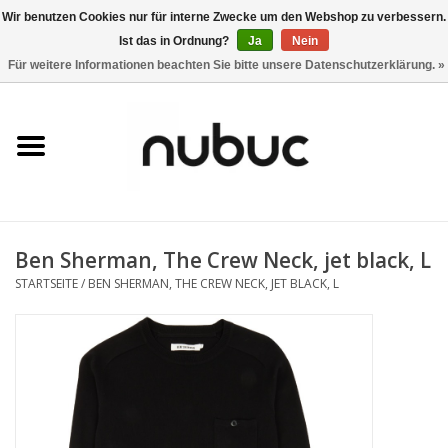
Wir benutzen Cookies nur für interne Zwecke um den Webshop zu verbessern.
Ist das in Ordnung?
Ja
Nein
0 Artikel - CHF 0,00
Für weitere Informationen beachten Sie bitte unsere Datenschutzerklärung. »
Startseite
Damen
Herren
Ben Sherman, The Crew Neck, jet black, L
Accessoires
STARTSEITE
/
BEN SHERMAN, THE CREW NECK, JET BLACK, L
Home
Stores
Marken