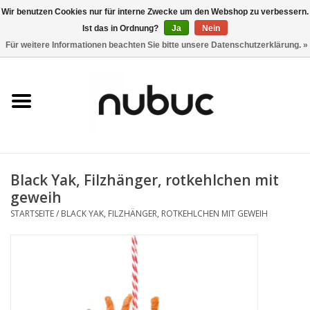
Wir benutzen Cookies nur für interne Zwecke um den Webshop zu verbessern.
Ist das in Ordnung?
Ja
Nein
0 Artikel - CHF 0,00
Für weitere Informationen beachten Sie bitte unsere Datenschutzerklärung. »
Startseite
Damen
Herren
Black Yak, Filzhänger, rotkehlchen mit
Accessoires
geweih
STARTSEITE
/
BLACK YAK, FILZHÄNGER, ROTKEHLCHEN MIT GEWEIH
Home
Stores
Marken