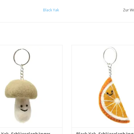
Black Yak
Zur Wu
• Aus recyceltem Material
• Aus recyceltem Material
• 7 cm
• Handgemacht in Nepal
• Handgemacht in Nepal
• 7 cm
UM WARENKORB HINZUFÜGEN
ZUM WARENKORB HINZUFÜG
 Yak, Schlüsselanhänger,
Black Yak, Schlüsselanhäng