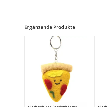
Ergänzende Produkte
• Aus recyceltem Material
• 8cm
• Handgemacht in Nepal
ZUM WARENKORB HINZUFÜGEN
Z
Black Yak, Schlüsselanhänger,
Black