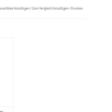
nschliste hinzufügen
/
Zum Vergleich hinzufügen
/
Drucken
EN
er,