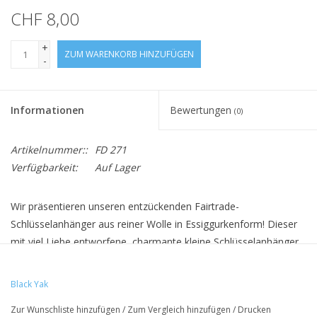
CHF 8,00
+
ZUM WARENKORB HINZUFÜGEN
-
Informationen
Bewertungen
(0)
Artikelnummer::
FD 271
Verfügbarkeit:
Auf Lager
Wir präsentieren unseren entzückenden Fairtrade-
Schlüsselanhänger aus reiner Wolle in Essiggurkenform! Dieser
mit viel Liebe entworfene, charmante kleine Schlüsselanhänger
bringt einen Hauch von Verspieltheit in Ihren Alltag. Jede
Essiggurke wird sorgfältig von Hand gefertigt, wodurch ihre
Black Yak
außergewöhnliche Qualität und Liebe zum Detail gewährleistet
Zur Wunschliste hinzufügen
/
Zum Vergleich hinzufügen
/
Drucken
sind. Befestigen Sie ihn an Ihren Schlüsseln, Ihrem Rucksack