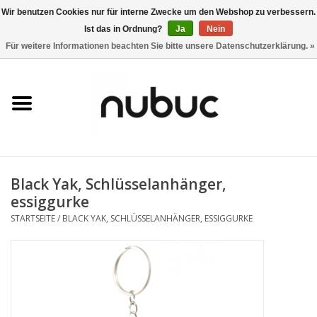
Wir benutzen Cookies nur für interne Zwecke um den Webshop zu verbessern.
Ist das in Ordnung?
Ja
Nein
0 Artikel - CHF 0,00
Für weitere Informationen beachten Sie bitte unsere Datenschutzerklärung. »
Startseite
Damen
Herren
Black Yak, Schlüsselanhänger,
Accessoires
essiggurke
STARTSEITE
/
BLACK YAK, SCHLÜSSELANHÄNGER, ESSIGGURKE
Home
Stores
Marken