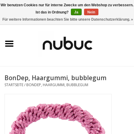
Wir benutzen Cookies nur für interne Zwecke um den Webshop zu verbessern.
Ist das in Ordnung?
Ja
Nein
0 Artikel - CHF 0,00
Für weitere Informationen beachten Sie bitte unsere Datenschutzerklärung. »
Startseite
Damen
Herren
BonDep, Haargummi, bubblegum
Accessoires
STARTSEITE
/
BONDEP, HAARGUMMI, BUBBLEGUM
Home
Stores
Marken