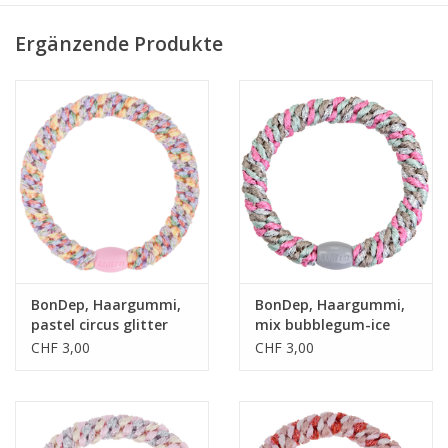
• einzigartige Webtechnik
Ergänzende Produkte
• extrem sanft
• allergikerfreundlich
BonDep, Haargummi,
BonDep, Haargummi,
pastel circus glitter
mix bubblegum-ice
blue
CHF 3,00
CHF 3,00