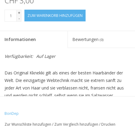
CHF 3,00
+
ZUM WARENKORB HINZUFÜGEN
-
Informationen
Bewertungen
(0)
Verfügbarkeit:
Auf Lager
Das Original Kknekki gilt als eines der besten Haarbänder der
Welt. Die einzigartige Webtechnik macht sie extrem sanft zu
jeder Art von Haar und sie verblassen nicht, fransen nicht aus
und werden nicht schlaff, selbst wenn sie im Salzwasser
getragen werden. Sie sind ausserdem allergikerfreundlich. Die
einzigartige Handwerks- und Webtechnik mit mehr als 60 Fäden
BonDep
ergibt fast unendlich viele Farb- und Kombinationsmöglichkeiten.
Zur Wunschliste hinzufügen
/
Zum Vergleich hinzufügen
/
Drucken