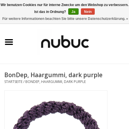
Wir benutzen Cookies nur für interne Zwecke um den Webshop zu verbessern.
Ist das in Ordnung?
Ja
Nein
0 Artikel - CHF 0,00
Für weitere Informationen beachten Sie bitte unsere Datenschutzerklärung. »
Startseite
Damen
Herren
BonDep, Haargummi, dark purple
Accessoires
STARTSEITE
/
BONDEP, HAARGUMMI, DARK PURPLE
Home
Stores
Marken