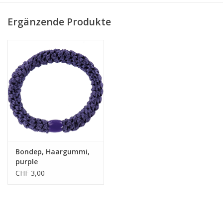
• einzigartige Webtechnik
Ergänzende Produkte
• extrem sanft
• allergikerfreundlich
Bondep, Haargummi,
purple
CHF 3,00