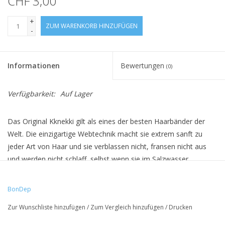
CHF 3,00
+
ZUM WARENKORB HINZUFÜGEN
-
Informationen
Bewertungen
(0)
Verfügbarkeit:
Auf Lager
Das Original Kknekki gilt als eines der besten Haarbänder der
Welt. Die einzigartige Webtechnik macht sie extrem sanft zu
jeder Art von Haar und sie verblassen nicht, fransen nicht aus
und werden nicht schlaff, selbst wenn sie im Salzwasser
getragen werden. Sie sind ausserdem allergikerfreundlich. Die
einzigartige Handwerks- und Webtechnik mit mehr als 60 Fäden
BonDep
ergibt fast unendlich viele Farb- und Kombinationsmöglichkeiten.
Zur Wunschliste hinzufügen
/
Zum Vergleich hinzufügen
/
Drucken