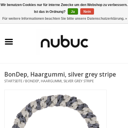
Wir benutzen Cookies nur für interne Zwecke um den Webshop zu verbessern.
Ist das in Ordnung?
Ja
Nein
0 Artikel - CHF 0,00
Für weitere Informationen beachten Sie bitte unsere Datenschutzerklärung. »
Startseite
Damen
Herren
BonDep, Haargummi, silver grey stripe
Accessoires
STARTSEITE
/
BONDEP, HAARGUMMI, SILVER GREY STRIPE
Home
Stores
Marken