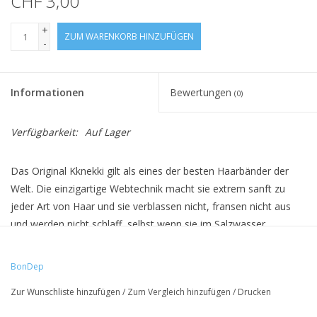
CHF 3,00
+
ZUM WARENKORB HINZUFÜGEN
-
Informationen
Bewertungen
(0)
Verfügbarkeit:
Auf Lager
Das Original Kknekki gilt als eines der besten Haarbänder der
Welt. Die einzigartige Webtechnik macht sie extrem sanft zu
jeder Art von Haar und sie verblassen nicht, fransen nicht aus
und werden nicht schlaff, selbst wenn sie im Salzwasser
getragen werden. Sie sind ausserdem allergikerfreundlich. Die
einzigartige Handwerks- und Webtechnik mit mehr als 60 Fäden
BonDep
ergibt fast unendlich viele Farb- und Kombinationsmöglichkeiten.
Zur Wunschliste hinzufügen
/
Zum Vergleich hinzufügen
/
Drucken