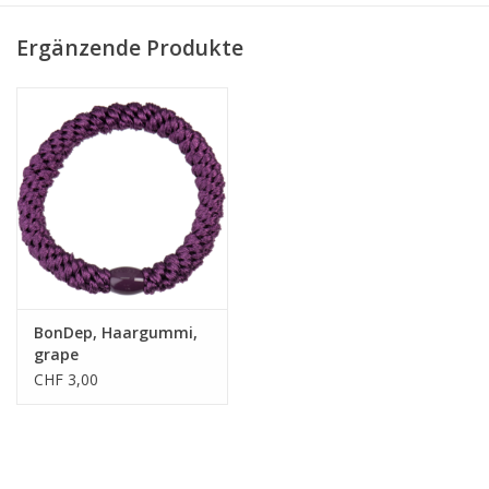
• einzigartige Webtechnik
Ergänzende Produkte
• extrem sanft
• allergikerfreundlich
BonDep, Haargummi,
grape
CHF 3,00