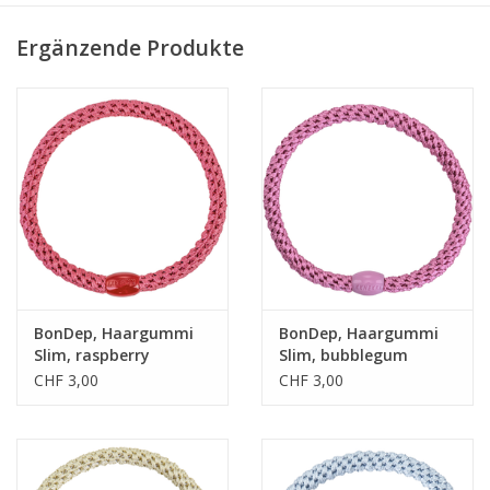
• einzigartige Webtechnik
Ergänzende Produkte
• extrem sanft
• allergikerfreundlich
BonDep, Haargummi
BonDep, Haargummi
Slim, raspberry
Slim, bubblegum
CHF 3,00
CHF 3,00