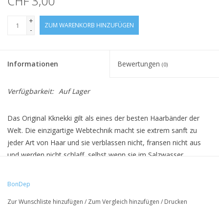
CHF 3,00
+
ZUM WARENKORB HINZUFÜGEN
-
Informationen
Bewertungen
(0)
Verfügbarkeit:
Auf Lager
Das Original Kknekki gilt als eines der besten Haarbänder der
Welt. Die einzigartige Webtechnik macht sie extrem sanft zu
jeder Art von Haar und sie verblassen nicht, fransen nicht aus
und werden nicht schlaff, selbst wenn sie im Salzwasser
getragen werden. Sie sind ausserdem allergikerfreundlich. Die
einzigartige Handwerks- und Webtechnik mit mehr als 60 Fäden
BonDep
ergibt fast unendlich viele Farb- und Kombinationsmöglichkeiten.
Zur Wunschliste hinzufügen
/
Zum Vergleich hinzufügen
/
Drucken