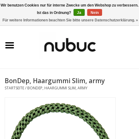
Wir benutzen Cookies nur für interne Zwecke um den Webshop zu verbessern.
Ist das in Ordnung?
Ja
Nein
0 Artikel - CHF 0,00
Für weitere Informationen beachten Sie bitte unsere Datenschutzerklärung. »
Startseite
Damen
Herren
BonDep, Haargummi Slim, army
Accessoires
STARTSEITE
/
BONDEP, HAARGUMMI SLIM, ARMY
Home
Stores
Marken