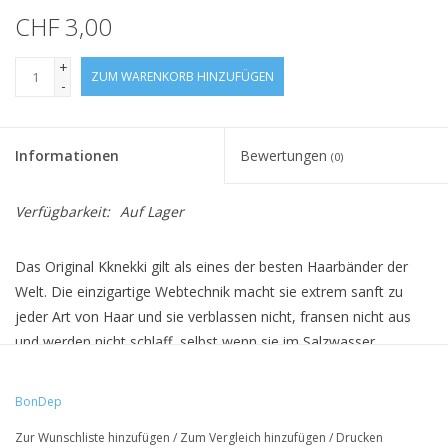
CHF 3,00
+
ZUM WARENKORB HINZUFÜGEN
-
Informationen
Bewertungen
(0)
Verfügbarkeit:
Auf Lager
Das Original Kknekki gilt als eines der besten Haarbänder der
Welt. Die einzigartige Webtechnik macht sie extrem sanft zu
jeder Art von Haar und sie verblassen nicht, fransen nicht aus
und werden nicht schlaff, selbst wenn sie im Salzwasser
getragen werden. Sie sind ausserdem allergikerfreundlich. Die
einzigartige Handwerks- und Webtechnik mit mehr als 60 Fäden
BonDep
ergibt fast unendlich viele Farb- und Kombinationsmöglichkeiten.
Zur Wunschliste hinzufügen
/
Zum Vergleich hinzufügen
/
Drucken