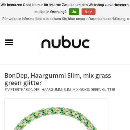
Wir benutzen Cookies nur für interne Zwecke um den Webshop zu verbessern.
Ist das in Ordnung?
Ja
Nein
0 Artikel - CHF 0,00
Für weitere Informationen beachten Sie bitte unsere Datenschutzerklärung. »
Startseite
Damen
Herren
BonDep, Haargummi Slim, mix grass
Accessoires
green glitter
STARTSEITE
/
BONDEP, HAARGUMMI SLIM, MIX GRASS GREEN GLITTER
Home
Stores
Marken