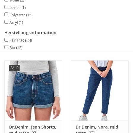
Wolle
(2)
Leinen
(1)
Polyester
(15)
Acryl
(1)
Herstellungsinformation
Fair Trade
(4)
Bio
(12)
SALE
Dr.Denim, Jenn Shorts,
Dr.Denim, Nora, mid
mid retro, 27
retro, 27