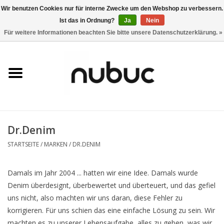
Wir benutzen Cookies nur für interne Zwecke um den Webshop zu verbessern.
Ist das in Ordnung?
Ja
Nein
0 Artikel - CHF 0,00
Für weitere Informationen beachten Sie bitte unsere Datenschutzerklärung. »
Startseite
Damen
Herren
Dr.Denim
Accessoires
STARTSEITE
/
MARKEN
/
DR.DENIM
Home
Damals im Jahr 2004 ... hatten wir eine Idee. Damals wurde
Denim überdesignt, überbewertet und überteuert, und das gefiel
Stores
uns nicht, also machten wir uns daran, diese Fehler zu
korrigieren. Für uns schien das eine einfache Lösung zu sein. Wir
Marken
machten es zu unserer Lebensaufgabe, alles zu geben, was wir