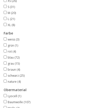
XS
(26)
S
(31)
M
(20)
L
(21)
XL
(8)
Farbe
weiss
(3)
grün
(1)
rot
(4)
blau
(72)
grau
(15)
braun
(4)
schwarz
(25)
nature
(4)
Obermaterial
Lyocell
(1)
Baumwolle
(107)