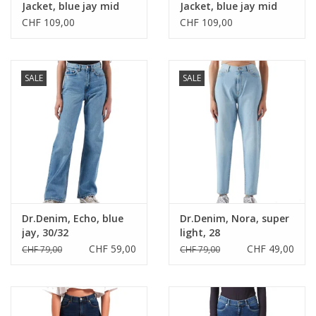
Jacket, blue jay mid
Jacket, blue jay mid
retro, M
retro, L
CHF 109,00
CHF 109,00
SALE
SALE
Dr.Denim, Echo, blue
Dr.Denim, Nora, super
jay, 30/32
light, 28
CHF 59,00
CHF 49,00
CHF 79,00
CHF 79,00