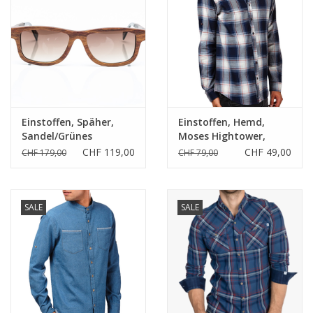
Einstoffen, Späher,
Einstoffen, Hemd,
Sandel/Grünes
Moses Hightower,
Ebenholz/ Sandelholz
blau, M/L
CHF 119,00
CHF 49,00
CHF 179,00
CHF 79,00
SALE
SALE