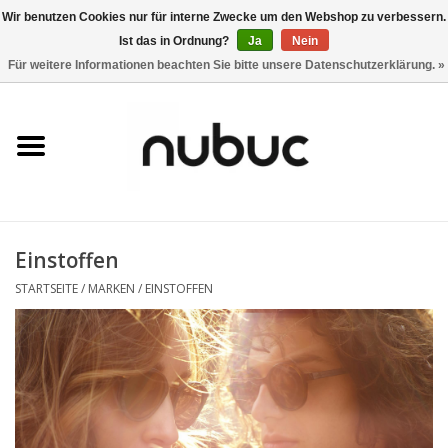
Wir benutzen Cookies nur für interne Zwecke um den Webshop zu verbessern.
Ist das in Ordnung?
Ja
Nein
0 Artikel - CHF 0,00
Für weitere Informationen beachten Sie bitte unsere Datenschutzerklärung. »
Startseite
Damen
Herren
Einstoffen
Accessoires
STARTSEITE
/
MARKEN
/
EINSTOFFEN
Home
Stores
Marken