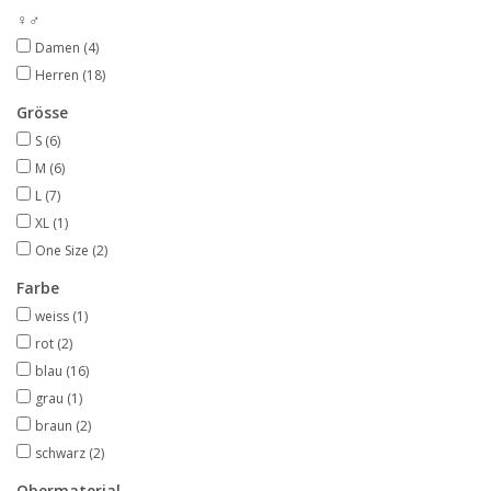
♀♂
Damen
(4)
Herren
(18)
Grösse
S
(6)
M
(6)
L
(7)
XL
(1)
One Size
(2)
Farbe
weiss
(1)
rot
(2)
blau
(16)
grau
(1)
braun
(2)
schwarz
(2)
Obermaterial