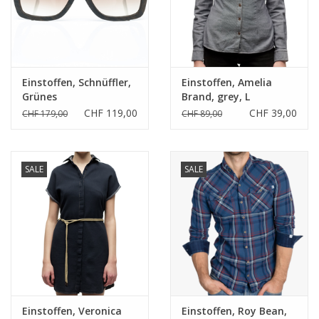
Einstoffen, Schnüffler,
Einstoffen, Amelia
Grünes
Brand, grey, L
Eben/Zebranoholz
CHF 119,00
CHF 39,00
CHF 179,00
CHF 89,00
SALE
SALE
Einstoffen, Veronica
Einstoffen, Roy Bean,