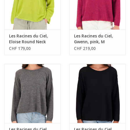
Les Racines du Ciel,
Les Racines du Ciel,
Eloise Round Neck
Gwenn, pink, M
Sweater, anis, XS
CHF 179,00
CHF 219,00
Les Racines du Ciel,
Les Racines du Ciel,