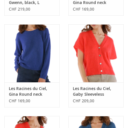
Gwenn, black, L
Gina Round neck
Sweater, blue, S
CHF 219,00
CHF 169,00
Les Racines du Ciel,
Les Racines du Ciel,
Gina Round neck
Gaby Sleeveless
Sweater, blue, M
Cardigan, coral, XS
CHF 169,00
CHF 209,00