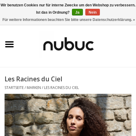
Wir benutzen Cookies nur für interne Zwecke um den Webshop zu verbessern.
Ist das in Ordnung?
Ja
Nein
0 Artikel - CHF 0,00
Für weitere Informationen beachten Sie bitte unsere Datenschutzerklärung. »
Startseite
Damen
Herren
Les Racines du Ciel
Accessoires
STARTSEITE
/
MARKEN
/
LES RACINES DU CIEL
Home
Stores
Marken