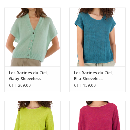
Les Racines du Ciel,
Les Racines du Ciel,
Gaby Sleeveless
Ella Sleeveless
Cardigan, aqua, L
Sweater, petrol, S
CHF 209,00
CHF 159,00