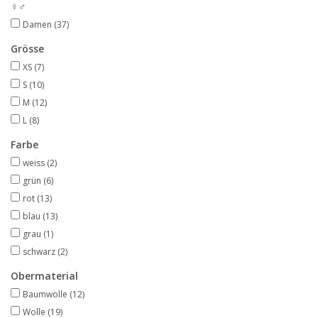
♀♂
Damen
(37)
Grösse
XS
(7)
S
(10)
M
(12)
L
(8)
Farbe
weiss
(2)
grün
(6)
rot
(13)
blau
(13)
grau
(1)
schwarz
(2)
Obermaterial
Baumwolle
(12)
Wolle
(19)