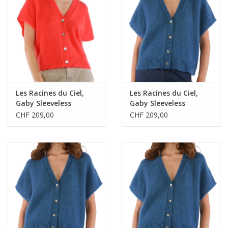
Les Racines du Ciel,
Les Racines du Ciel,
Gaby Sleeveless
Gaby Sleeveless
Cardigan, coral, M
Cardigan, blue, XS
CHF 209,00
CHF 209,00