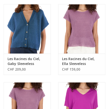
Les Racines du Ciel,
Les Racines du Ciel,
Gaby Sleeveless
Ella Sleeveless
Cardigan, blue, S
Sweater, lavander, S
CHF 209,00
CHF 159,00