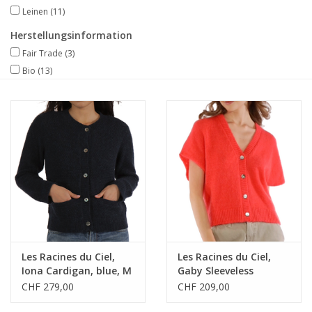
Leinen
(11)
Herstellungsinformation
Fair Trade
(3)
Bio
(13)
Les Racines du Ciel,
Les Racines du Ciel,
Iona Cardigan, blue, M
Gaby Sleeveless
Cardigan, coral, S
CHF 279,00
CHF 209,00