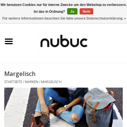
Wir benutzen Cookies nur für interne Zwecke um den Webshop zu verbessern.
Ist das in Ordnung?
Ja
Nein
0 Artikel - CHF 0,00
Für weitere Informationen beachten Sie bitte unsere Datenschutzerklärung. »
Startseite
Damen
Herren
Margelisch
Accessoires
STARTSEITE
/
MARKEN
/
MARGELISCH
Home
Stores
Marken