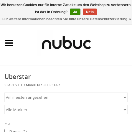
Wir benutzen Cookies nur für interne Zwecke um den Webshop zu verbessern.
Ist das in Ordnung?
Ja
Nein
0 Artikel - CHF 0,00
Für weitere Informationen beachten Sie bitte unsere Datenschutzerklärung. »
Startseite
Damen
Herren
Uberstar
Accessoires
STARTSEITE
/
MARKEN
/
UBERSTAR
Home
Stores
♀♂
Marken
Damen
(2)