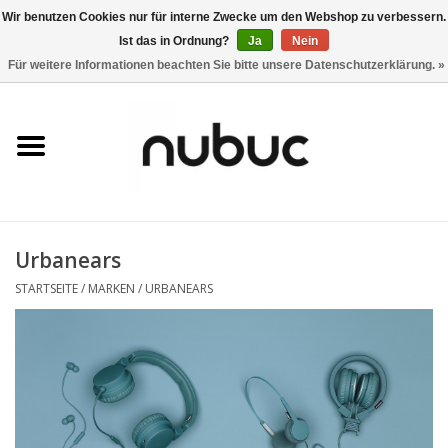
Wir benutzen Cookies nur für interne Zwecke um den Webshop zu verbessern.
Ist das in Ordnung?
Ja
Nein
0 Artikel - CHF 0,00
Für weitere Informationen beachten Sie bitte unsere Datenschutzerklärung. »
Startseite
Damen
Herren
Urbanears
Accessoires
STARTSEITE
/
MARKEN
/
URBANEARS
Home
Stores
Marken