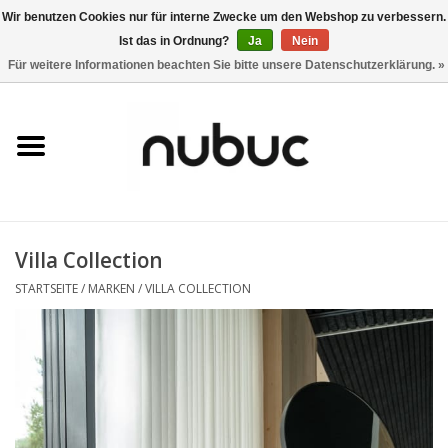
Wir benutzen Cookies nur für interne Zwecke um den Webshop zu verbessern.
Ist das in Ordnung?
Ja
Nein
0 Artikel - CHF 0,00
Für weitere Informationen beachten Sie bitte unsere Datenschutzerklärung. »
Startseite
Damen
Herren
Villa Collection
Accessoires
STARTSEITE
/
MARKEN
/
VILLA COLLECTION
Home
Stores
Marken