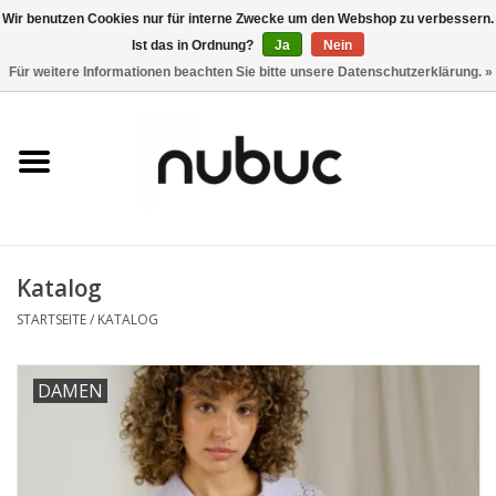
Wir benutzen Cookies nur für interne Zwecke um den Webshop zu verbessern.
Ist das in Ordnung?
Ja
Nein
0 Artikel - CHF 0,00
Für weitere Informationen beachten Sie bitte unsere Datenschutzerklärung. »
Startseite
Damen
Herren
Katalog
Accessoires
STARTSEITE
/
KATALOG
Home
DAMEN
Stores
Marken