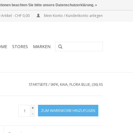
ationen beachten Sie bitte unsere Datenschutzerklärung. »
 Artikel - CHF 0,00
Mein Konto / Kundenkonto anlegen
OME
STORES
MARKEN
STARTSEITE
/
SKFK, KAIA, FLORA BLUE, (36) XS
+
ZUM WARENKORB HINZUFÜGEN
-