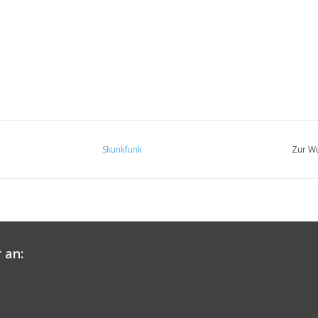
Skunkfunk
Zur Wu
 an: