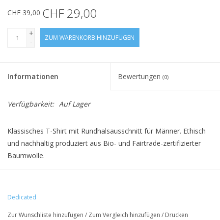
CHF 29,00
CHF 39,00
+
ZUM WARENKORB HINZUFÜGEN
-
Informationen
Bewertungen
(0)
Verfügbarkeit:
Auf Lager
Klassisches T-Shirt mit Rundhalsausschnitt für Männer. Ethisch
und nachhaltig produziert aus Bio- und Fairtrade-zertifizierter
Baumwolle.
Das Model ist 185cm groß und trägt M
Dedicated
• 100% Bio-Baumwolle
Zur Wunschliste hinzufügen
/
Zum Vergleich hinzufügen
/
Drucken