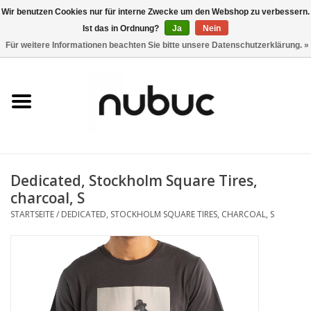
Wir benutzen Cookies nur für interne Zwecke um den Webshop zu verbessern.
Ist das in Ordnung?
Ja
Nein
0 Artikel - CHF 0,00
Für weitere Informationen beachten Sie bitte unsere Datenschutzerklärung. »
Startseite
Damen
Herren
Dedicated, Stockholm Square Tires,
Accessoires
charcoal, S
STARTSEITE
/
DEDICATED, STOCKHOLM SQUARE TIRES, CHARCOAL, S
Home
Stores
Marken