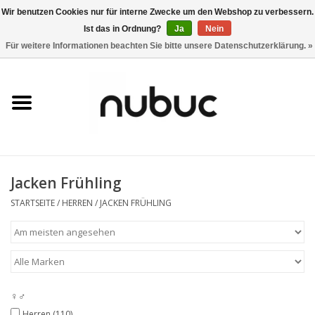
Wir benutzen Cookies nur für interne Zwecke um den Webshop zu verbessern.
Ist das in Ordnung?
Ja
Nein
0 Artikel - CHF 0,00
Für weitere Informationen beachten Sie bitte unsere Datenschutzerklärung. »
Startseite
Damen
Herren
Jacken Frühling
Accessoires
STARTSEITE
/
HERREN
/
JACKEN FRÜHLING
Home
Stores
♀♂
Marken
Herren
(110)