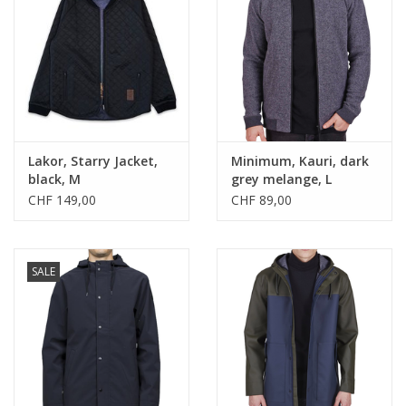
Lakor, Starry Jacket,
Minimum, Kauri, dark
black, M
grey melange, L
CHF 149,00
CHF 89,00
SALE