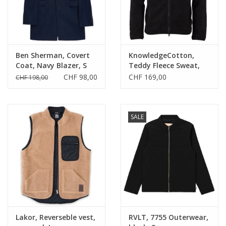
Ben Sherman, Covert
KnowledgeCotton,
Coat, Navy Blazer, S
Teddy Fleece Sweat,
black jet, S
CHF 98,00
CHF 169,00
CHF 198,00
SALE
Lakor, Reverseble vest,
RVLT, 7755 Outerwear,