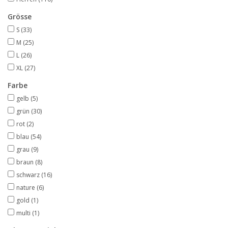
Grösse
S
(33)
M
(25)
L
(26)
XL
(27)
Farbe
gelb
(5)
grün
(30)
rot
(2)
blau
(54)
grau
(9)
braun
(8)
schwarz
(16)
nature
(6)
gold
(1)
multi
(1)