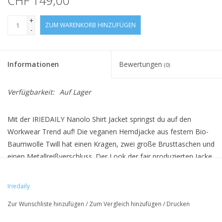
CHF 149,00
+
ZUM WARENKORB HINZUFÜGEN
-
Informationen
Bewertungen
(0)
Verfügbarkeit:
Auf Lager
Mit der IRIEDAILY Nanolo Shirt Jacket springst du auf den
Workwear Trend auf! Die veganen Hemdjacke aus festem Bio-
Baumwolle Twill hat einen Kragen, zwei große Brusttaschen und
einen Metallreißverschluss. Der Look der fair produzierten Jacke
wurde durch eine spezielle Pigment-Waschung erzeugt.
Iriedaily
• 100% Bio-Baumwolle
Zur Wunschliste hinzufügen
/
Zum Vergleich hinzufügen
/
Drucken
• lockere Passform