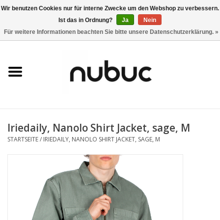
Wir benutzen Cookies nur für interne Zwecke um den Webshop zu verbessern.
Ist das in Ordnung?
Ja
Nein
0 Artikel - CHF 0,00
Für weitere Informationen beachten Sie bitte unsere Datenschutzerklärung. »
Startseite
Damen
Herren
Iriedaily, Nanolo Shirt Jacket, sage, M
Accessoires
STARTSEITE
/
IRIEDAILY, NANOLO SHIRT JACKET, SAGE, M
Home
Stores
Marken