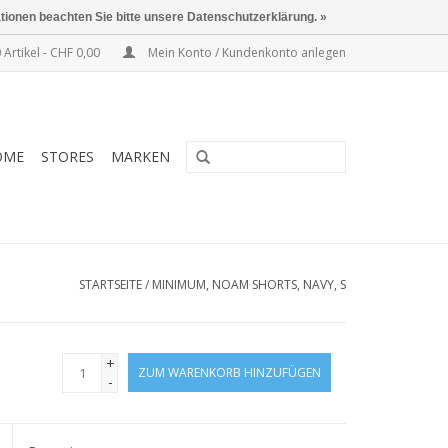
ationen beachten Sie bitte unsere Datenschutzerklärung. »
 Artikel - CHF 0,00
Mein Konto / Kundenkonto anlegen
OME
STORES
MARKEN
STARTSEITE
/
MINIMUM, NOAM SHORTS, NAVY, S
+
ZUM WARENKORB HINZUFÜGEN
-