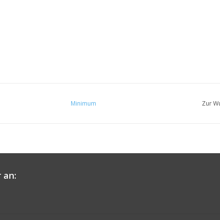
Minimum
Zur Wu
 an: