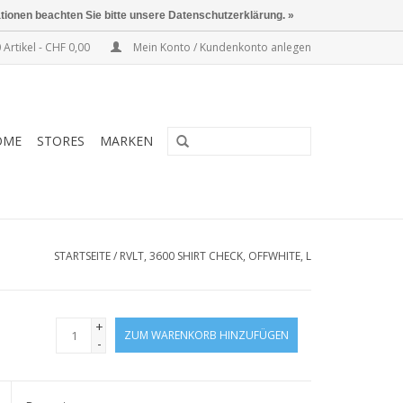
ationen beachten Sie bitte unsere Datenschutzerklärung. »
 Artikel - CHF 0,00
Mein Konto / Kundenkonto anlegen
OME
STORES
MARKEN
STARTSEITE
/
RVLT, 3600 SHIRT CHECK, OFFWHITE, L
+
ZUM WARENKORB HINZUFÜGEN
-