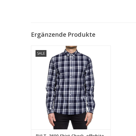
Ergänzende Produkte
• 100% Baumwolle
SALE
• Regular Fit
• Weicher Griff
ZUM WARENKORB HINZUFÜGEN
RVLT, 3600 Shirt Check, offwhite,