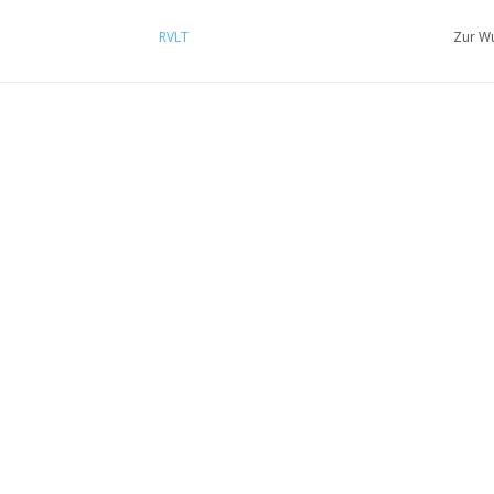
RVLT
Zur Wu