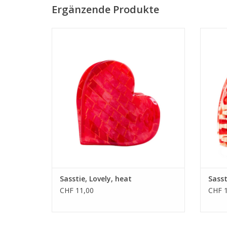
Ergänzende Produkte
• 100% Cellulose-Acetat
• Masse: 3,00 x 2,60 x 2,60 cm
• abgerundete Kanten
ZUM WARENKORB HINZUFÜGEN
Z
Sasstie, Lovely, heat
Sasst
CHF 11,00
CHF 1