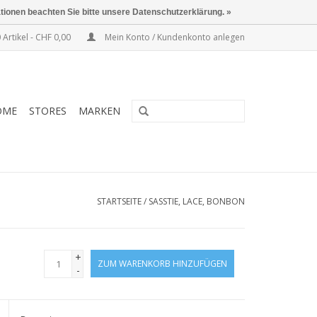
ationen beachten Sie bitte unsere Datenschutzerklärung. »
 Artikel - CHF 0,00
Mein Konto / Kundenkonto anlegen
OME
STORES
MARKEN
STARTSEITE
/
SASSTIE, LACE, BONBON
+
ZUM WARENKORB HINZUFÜGEN
-