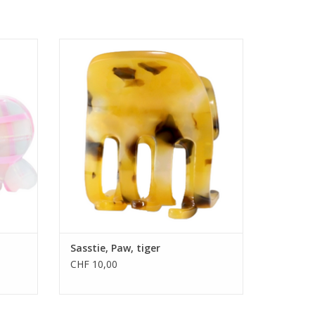
• 100% Cellulose-Acetat
m
• Masse: 3,5 x 3 x 4 cm
• abgerundete Kanten
EN
ZUM WARENKORB HINZUFÜGEN
Sasstie, Paw, tiger
CHF 10,00