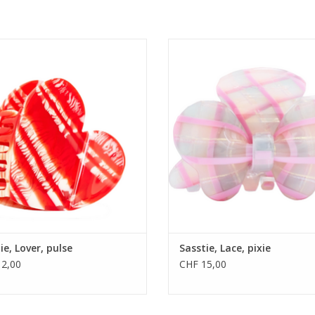
• 100% Cellulose-Acetat
• 100% Cellulose-Acetat
• Masse: 3 x 4.5 x 4.5 cm
• Masse: 5,00 x 4,50 x 3,50 c
• abgerundete Kanten
• abgerundete Kanten
UM WARENKORB HINZUFÜGEN
ZUM WARENKORB HINZUFÜG
ie, Lover, pulse
Sasstie, Lace, pixie
2,00
CHF 15,00