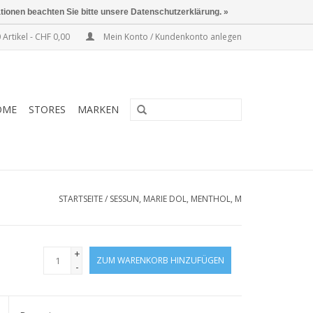
ationen beachten Sie bitte unsere Datenschutzerklärung. »
 Artikel - CHF 0,00
Mein Konto / Kundenkonto anlegen
OME
STORES
MARKEN
STARTSEITE
/
SESSUN, MARIE DOL, MENTHOL, M
+
ZUM WARENKORB HINZUFÜGEN
-