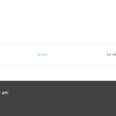
Sessun
Zur Wu
 an: