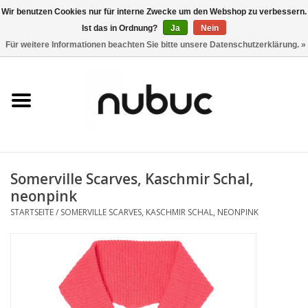
Wir benutzen Cookies nur für interne Zwecke um den Webshop zu verbessern.
Ist das in Ordnung?
Ja
Nein
0 Artikel - CHF 0,00
Für weitere Informationen beachten Sie bitte unsere Datenschutzerklärung. »
Startseite
Damen
Herren
Somerville Scarves, Kaschmir Schal,
Accessoires
neonpink
STARTSEITE
/
SOMERVILLE SCARVES, KASCHMIR SCHAL, NEONPINK
Home
Stores
Marken