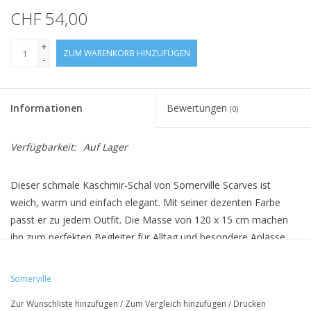
CHF 54,00
+
ZUM WARENKORB HINZUFÜGEN
-
Informationen
Bewertungen
(0)
Verfügbarkeit:
Auf Lager
Dieser schmale Kaschmir-Schal von Somerville Scarves ist
weich, warm und einfach elegant. Mit seiner dezenten Farbe
passt er zu jedem Outfit. Die Masse von 120 x 15 cm machen
ihn zum perfekten Begleiter für Alltag und besondere Anlässe.
Ein hochwertiges Accessoire für alle, die Stil und Komfort lieben.
Somerville
• 100% Kaschmir
Zur Wunschliste hinzufügen
/
Zum Vergleich hinzufügen
/
Drucken