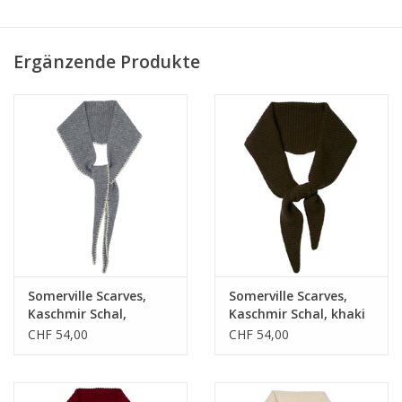
• 120 x 15cm
• one size
Ergänzende Produkte
Somerville Scarves,
Somerville Scarves,
Kaschmir Schal,
Kaschmir Schal, khaki
grau/weiss
CHF 54,00
CHF 54,00