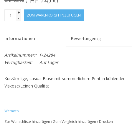
CHF 24,00
CHF 69,00
+
ZUM WARENKORB HINZUFÜGEN
-
Informationen
Bewertungen
(0)
Artikelnummer::
P-24284
Verfügbarkeit:
Auf Lager
Kurzärmlige, casual Bluse mit sommerlichem Print in kühlender
Viskose/Leinen Qualität
• Material: 90% Viskose, 10% Leinen
Wemoto
• Schnitt: regular fit
Zur Wunschliste hinzufügen
/
Zum Vergleich hinzufügen
/
Drucken
• Palmen in sehr dunkelm Blauton