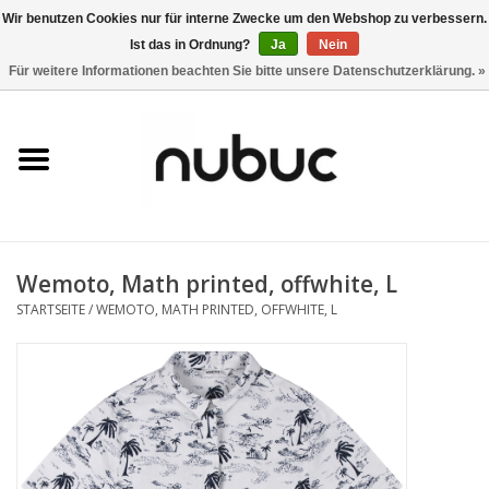
Wir benutzen Cookies nur für interne Zwecke um den Webshop zu verbessern.
Ist das in Ordnung?
Ja
Nein
0 Artikel - CHF 0,00
Für weitere Informationen beachten Sie bitte unsere Datenschutzerklärung. »
Startseite
Damen
Herren
Wemoto, Math printed, offwhite, L
Accessoires
STARTSEITE
/
WEMOTO, MATH PRINTED, OFFWHITE, L
Home
Stores
Marken