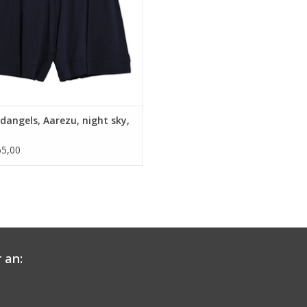
• Produktionsort Portugal
UM WARENKORB HINZUFÜGEN
angels, Aarezu, night sky,
5,00
 an: