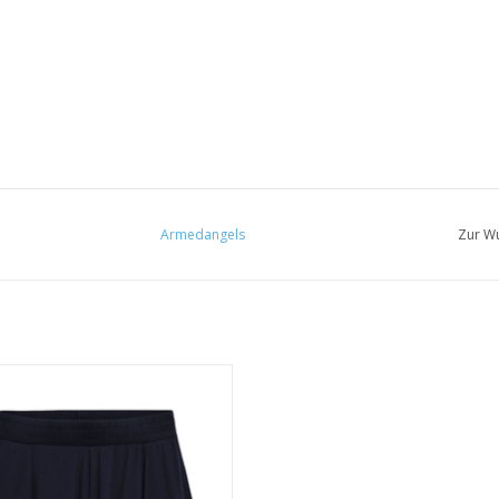
Armedangels
Zur Wu
Viskose (LENZING™ ECOVERO™), 4%
Elasthan
• Loose Fit
• Vegan, PEAT-zertifiziert