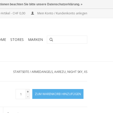
ationen beachten Sie bitte unsere Datenschutzerklärung. »
 Artikel - CHF 0,00
Mein Konto / Kundenkonto anlegen
OME
STORES
MARKEN
STARTSEITE
/
ARMEDANGELS, AAREZU, NIGHT SKY, XS
+
ZUM WARENKORB HINZUFÜGEN
-