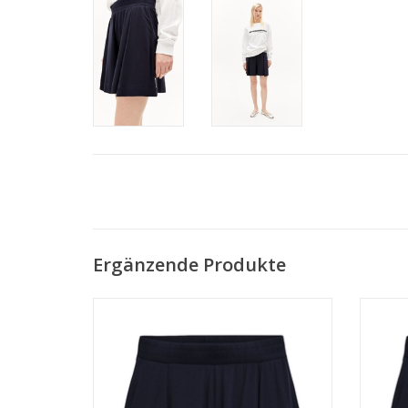
Ergänzende Produkte
• 96% Viskose (LENZING™ ECOVERO™), 4%
• 96% 
Elasthan
• Loose Fit
• Vegan, PEAT-zertifiziert