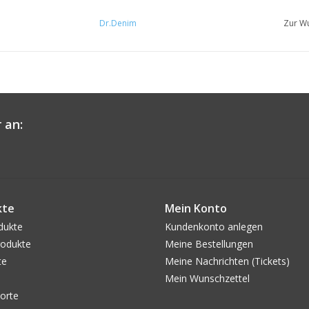
Dr.Denim
Zur Wu
 an:
kte
Mein Konto
dukte
Kundenkonto anlegen
odukte
Meine Bestellungen
te
Meine Nachrichten (Tickets)
Mein Wunschzettel
orte