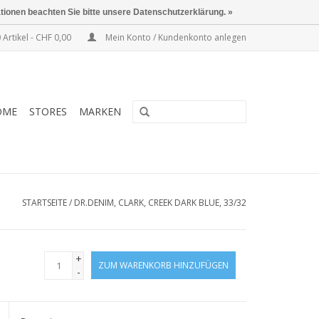
ationen beachten Sie bitte unsere Datenschutzerklärung. »
 Artikel - CHF 0,00
Mein Konto / Kundenkonto anlegen
OME
STORES
MARKEN
STARTSEITE
/
DR.DENIM, CLARK, CREEK DARK BLUE, 33/32
+
ZUM WARENKORB HINZUFÜGEN
-